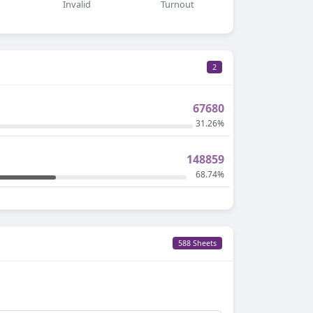
Invalid
Turnout
2
67680
31.26%
148859
68.74%
588 Sheets