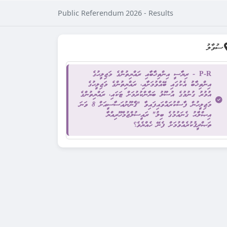
Public Referendum 2026 - Results
ސުވާލު
P-R - ރިޔާސީ އިންތިޚާބާއި ރައްޔިތުންގެ މަޖިލީހުގެ
އިންތިޚާބު އެކުގައި ބޭއްވުމަށާއި، ރައްޔިތުންގެ މަޖިލީހުގެ
އުމުރު ގުނުމުގެ އުސޫލު ބަޔާންކުރުމަށް ޓަކައި، ރައްޔިތުންގެ
މަޖިލީހުން ފާސްކުރައްވައިފައިވާ "ޤާނޫނުއަސާސީއަށް 8 ވަނަ
އިޞްލާޙު ގެނައުމުގެ ބިލު" ރައީސުލްޖުމްހޫރިއްޔާ
ތަޞްދީޤުކުރެއްވުމަށް ފެނޭ ހެއްޔެވެ؟