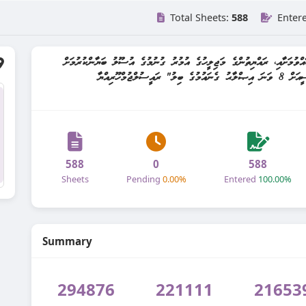
Total Sheets:
588
Enter
އްވުމަށާއި، ރައްޔިތުންގެ މަޖިލީހުގެ އުމުރު ގުނުމުގެ އުސޫލު ބަޔާންކުރުމަށް
ޓަކައި، ރައްޔިތުންގެ މަޖިލީހުން ފާސްކުރައްވައިފައިވާ "ޤާނޫނުއަސާސީއަށް 8 ވަނަ އިޞްލާޙު ގެނައުމުގެ ބިލު" ރައީސުލްޖުމްހޫރިއްޔާ
588
0
588
Sheets
Pending
0.00%
Entered
100.00%
Summary
294876
221111
21653